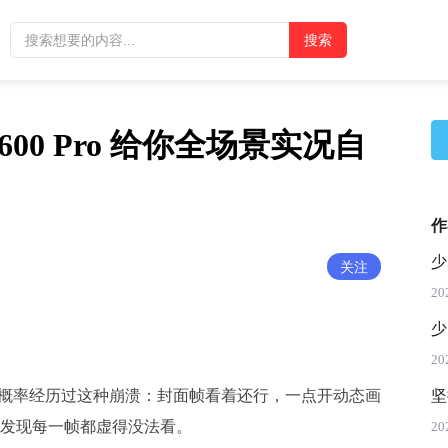
 600 Pro 给你全场景实况自
作
少
关注
20
少
20
概率经历过这种崩溃：封面帧看着还行，一点开动态画
坚
发现每一帧都虚得没法看。
20