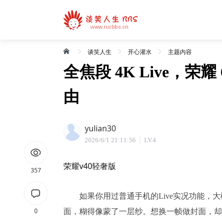
谈笑人生
开心灌水
主题内容
全焦段 4K Live，荣耀
由
yulian30
2026/6/1 21:11:56
LV.4
荣耀v40轻奢版
357
如果你用过普通手机的Live实况功能，大
0
面，糊得像蒙了一层纱。想换一帧做封面，却