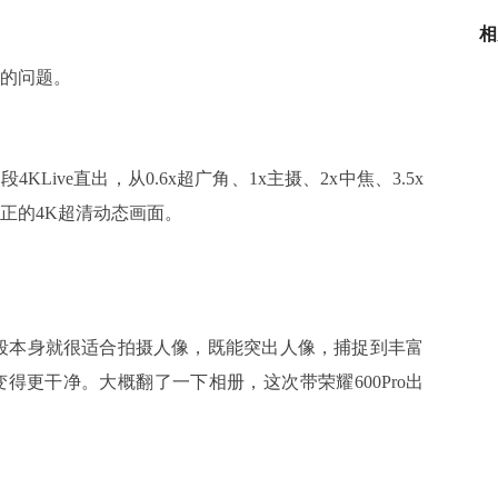
相
的问题。
Live直出，从0.6x超广角、1x主摄、2x中焦、3.5x
正的4K超清动态画面。
段本身就很适合拍摄人像，既能突出人像，捕捉到丰富
得更干净。大概翻了一下相册，这次带荣耀600Pro出