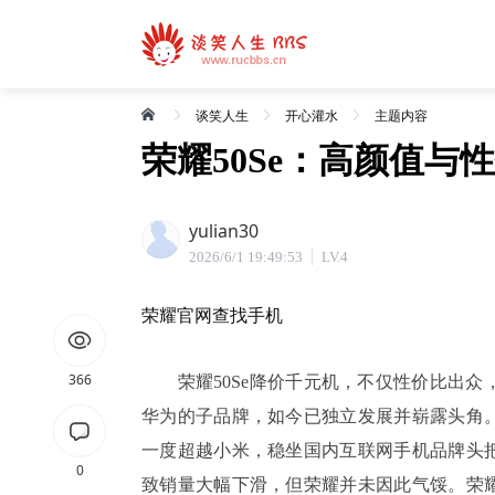
谈笑人生
开心灌水
主题内容
荣耀50Se：高颜值与
yulian30
2026/6/1 19:49:53
LV.4
荣耀官网查找手机
366
荣耀50Se降价千元机，不仅性价比出众
华为的子品牌，如今已独立发展并崭露头角
一度超越小米，稳坐国内互联网手机品牌头
0
致销量大幅下滑，但荣耀并未因此气馁。荣